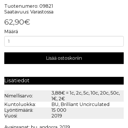
Tuotenumero: 09821
Saatavuus: Varastossa
62,90€
Määrä
Lisää ostoskoriin
Lisätiedot
3,88€ = 1c, 2c, 5c, 10c, 20c, 50c,
Nimellisarvo:
1€, 2€
Kuntoluokka:
BU, Brilliant Uncirculated
Lyöntimäärä:
15 000
Vuosi:
2019
Avainsanat:
bu
,
andorra
,
2019