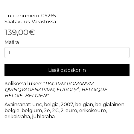
Tuotenumero: 09265
Saatavuus: Varastossa
139,00€
Määrä
Lisää ostoskoriin
Kolikossa lukee: "
PACTVM ROMANVM
A
QVINQVAGENARIVM
,
EUROP
,
BELGIQUE
–
E
BELGIE
–
BELGIEN"
Avainsanat:
unc
,
belgia
,
2007
,
belgian
,
belgialainen
,
belgie
,
belgium
,
2e
,
2€
,
2-euro
,
erikoiseuro
,
erikoisraha
,
juhlaraha