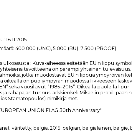
u: 18.11.2015
määrä: 400 000 (UNC), 5 000 (BU), 7 500 (PROOF)
s ulkoasusta
: Kuva-aiheessa esitetään EU:n lippu symboli
 yhteisenä tavoitteena on parempi yhteinen tulevaisuus.
ahmoiksi, jotka muodostavat EU:n lippua ympyröivän k
lä oikealla on puoliympyrän muodossa liikkeeseen las
N” sekä vuosiluvut ”1985–2015”. Oikealla puolella lipun 
 ja rahapajan tunnus, arkkienkeli Mikaelin profiili päähin
ios Stamatopoulos) nimikirjaimet.
EUROPEAN UNION FLAG 30th Anniversary"
anat:
väritetty
,
belgia
,
2015
,
belgian
,
belgialainen
,
belgie
,