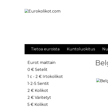
Tietoa euroista
Kuntoluokitus
Nu
Bel
Eurot maittain
0 € Setelit
1 c - 2 € Irtokolikot
1-2-5 Sentit
2 € Kolikot
2 € Väritetyt
5 € Kolikot