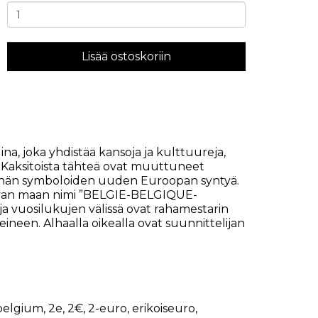
Lisää ostoskoriin
na, joka yhdistää kansoja ja kulttuureja,
 Kaksitoista tähteä ovat muuttuneet
ehän symboloiden uuden Euroopan syntyä.
kevan maan nimi ”BELGIE-BELGIQUE-
ja vuosilukujen välissä ovat rahamestarin
eineen. Alhaalla oikealla ovat suunnittelijan
belgium
,
2e
,
2€
,
2-euro
,
erikoiseuro
,