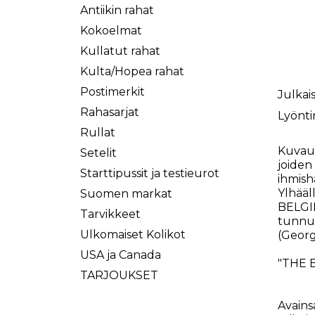
Antiikin rahat
Kokoelmat
Kullatut rahat
Kulta/Hopea rahat
Postimerkit
Julkais
Rahasarjat
Lyönti
Rullat
Kuvau
Setelit
joiden
Starttipussit ja testieurot
ihmish
Ylhääl
Suomen markat
BELGIE
Tarvikkeet
tunnus
Ulkomaiset Kolikot
(Georg
USA ja Canada
"THE 
TARJOUKSET
Avains