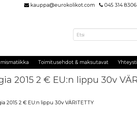
kauppa@eurokolikot.com
045 314 8306
mismatiikka
Toimitusehdot & maksutavat
Yhteyst
gia 2015 2 € EU:n lippu 30v VÄ