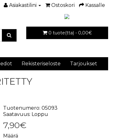
Asiakastilini
Ostoskori
Kassalle
0 tuote(tta) - 0,00€
iedot
Rekisteriseloste
Tarjoukset
RITETTY
Tuotenumero: 05093
Saatavuus: Loppu
7,90€
Määrä