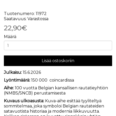
Tuotenumero: 11972
Saatavuus: Varastossa
22,90€
Määrä
Lisää ostoskoriin
Julkaisu:
15.6.2026
Lyöntimäärä:
150 000 coincardissa
Aihe:
100 vuotta Belgian kansallisen rautatieyhtiön
(NMBS/SNCB) perustamisesta
Kuvaus ulkoasusta:
Kuva-aihe esittää tyyliteltyä
sommitelmaa, joka symboloi Belgian rautateiden
satavuotista historiaa ja modernia liikkuvuutta.