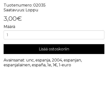
Tuotenumero: 02035
Saatavuus: Loppu
3,00€
Määrä
Lisää ostoskoriin
Avainsanat:
unc
,
espanja
,
2004
,
espanjan
,
espanjalainen
,
españa
,
1e
,
1€
,
1-euro