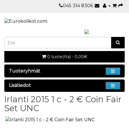
045 314 8306
0 tuote(tta) - 0,00€
Tuoteryhmät
Lisätiedot
Irlanti 2015 1 c - 2 € Coin Fair
Set UNC