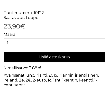
Tuotenumero: 10122
Saatavuus: Loppu
23,90€
Määrä
Lisää ostoskoriin
Nimellisarvo: 3,88 €
Avainsanat:
unc
,
irlanti
,
2015
,
irlannin
,
irlantilainen
,
ireland
,
2e
,
2€
,
2-euro
,
1c
,
1snt
,
1-sentin
,
1-sentti
,
1-
cent
,
sentit