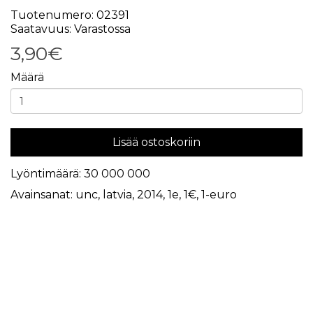
Tuotenumero: 02391
Saatavuus: Varastossa
3,90€
Määrä
Lisää ostoskoriin
Lyöntimäärä: 30 000 000
Avainsanat:
unc
,
latvia
,
2014
,
1e
,
1€
,
1-euro