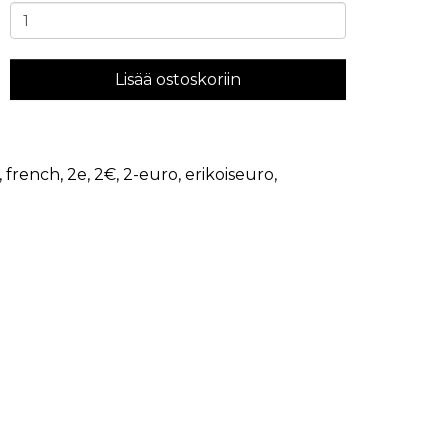
Lisää ostoskoriin
,
french
,
2e
,
2€
,
2-euro
,
erikoiseuro
,