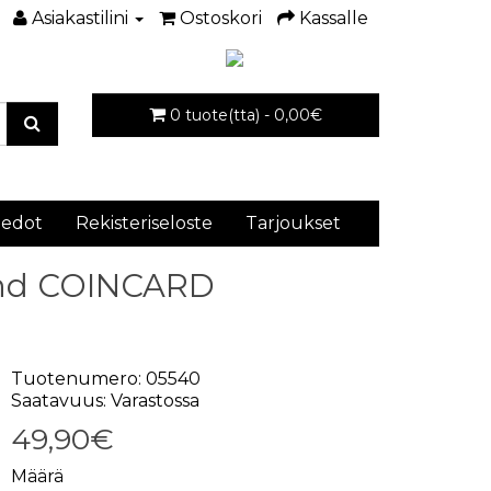
Asiakastilini
Ostoskori
Kassalle
0 tuote(tta) - 0,00€
iedot
Rekisteriseloste
Tarjoukset
rand COINCARD
Tuotenumero: 05540
Saatavuus: Varastossa
49,90€
Määrä