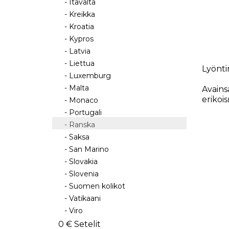
- Itävalta
- Kreikka
- Kroatia
- Kypros
- Latvia
- Liettua
Lyönti
- Luxemburg
- Malta
Avains
erikoi
- Monaco
- Portugali
- Ranska
- Saksa
- San Marino
- Slovakia
- Slovenia
- Suomen kolikot
- Vatikaani
- Viro
0 € Setelit