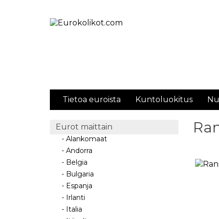
Tietoa euroista
Kuntoluokitus
Nu
Ran
Eurot maittain
- Alankomaat
- Andorra
- Belgia
- Bulgaria
- Espanja
- Irlanti
- Italia