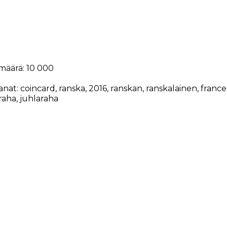
määrä: 10 000
anat:
coincard
,
ranska
,
2016
,
ranskan
,
ranskalainen
,
france
sraha
,
juhlaraha