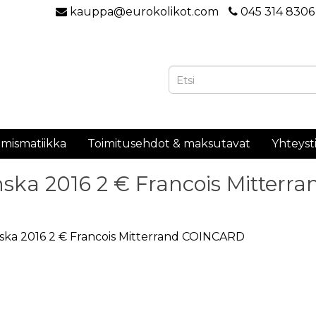
kauppa@eurokolikot.com
045 314 8306
mismatiikka
Toimitusehdot & maksutavat
Yhteyst
ska 2016 2 € Francois Mitter