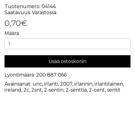
Tuotenumero: 04144
Saatavuus: Varastossa
0,70€
Määrä
Lisää ostoskoriin
Lyöntimäärä: 200 887 066
Avainsanat:
unc
,
irlanti
,
2007
,
irlannin
,
irlantilainen
,
ireland
,
2c
,
2snt
,
2-sentin
,
2-senttiä
,
2-cent
,
sentit