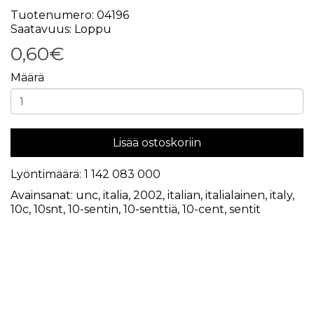
Tuotenumero: 04196
Saatavuus: Loppu
0,60€
Määrä
Lisää ostoskoriin
Lyöntimäärä: 1 142 083 000
Avainsanat:
unc
,
italia
,
2002
,
italian
,
italialainen
,
italy
,
10c
,
10snt
,
10-sentin
,
10-senttiä
,
10-cent
,
sentit