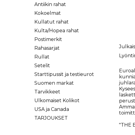
Antiikin rahat
Kokoelmat
Kullatut rahat
Kulta/Hopea rahat
Postimerkit
Julkais
Rahasarjat
Lyönti
Rullat
Setelit
Euroal
Starttipussit ja testieurot
kunnia
juhlar
Suomen markat
Kysees
Tarvikkeet
lasket
Ulkomaiset Kolikot
perust
Ammatt
USA ja Canada
toimit
TARJOUKSET
"THE 