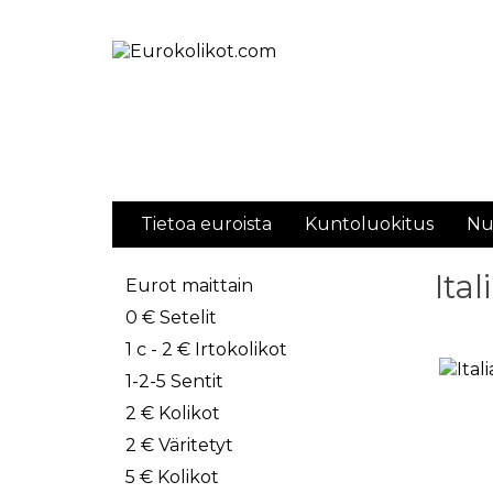
Tietoa euroista
Kuntoluokitus
Nu
Ita
Eurot maittain
0 € Setelit
1 c - 2 € Irtokolikot
1-2-5 Sentit
2 € Kolikot
2 € Väritetyt
5 € Kolikot