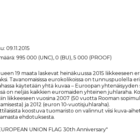
u: 09.11.2015
määrä: 995 000 (UNC), 0 (BU), 5 000 (PROOF)
ueen 19 maata laskevat heinäkuussa 2015 liikkeeseen er
ksi. Tavanomaisissa eurokolikoissa on tunnuspuolella eri 
ahassa käytetään yhtä kuvaa – Euroopan yhtenäisyyden 
sä on neljäs kaikkien euromaiden yhteinen juhlaraha. Ko
tiin liikkeeseen vuosina 2007 (50 vuotta Rooman sopimukse
amisesta) ja 2012 (euron 10-vuotisjuhlaraha).
ilaisista koostuva tuomaristo on valinnut viisi kuva-aih
tamasta ehdotuksesta.
EUROPEAN UNION FLAG 30th Anniversary"