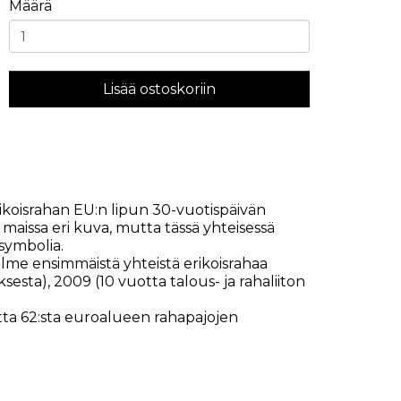
Määrä
Lisää ostoskoriin
ikoisrahan EU:n lipun 30-vuotispäivän
maissa eri kuva, mutta tässä yhteisessä
symbolia.
lme ensimmäistä yhteistä erikoisrahaa
sta), 2009 (10 vuotta talous- ja rahaliiton
etta 62:sta euroalueen rahapajojen