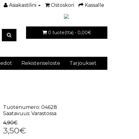
Asiakastilini
Ostoskori
Kassalle
0 tuote(tta) - 0,00€
iedot
Rekisteriseloste
Tarjoukset
Tuotenumero: 04628
Saatavuus: Varastossa
4,90€
3,50€