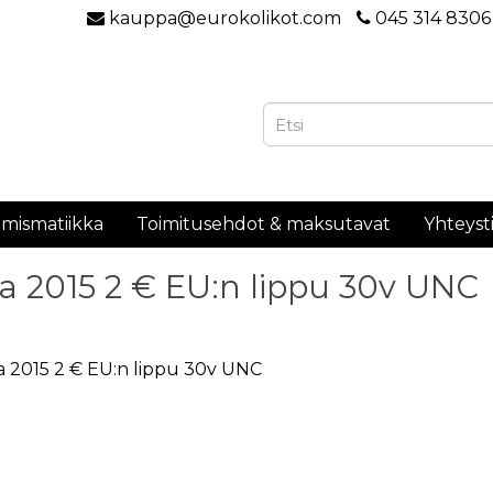
kauppa@eurokolikot.com
045 314 8306
mismatiikka
Toimitusehdot & maksutavat
Yhteyst
lia 2015 2 € EU:n lippu 30v UNC