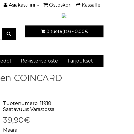
Asiakastilini
Ostoskori
Kassalle
0 tuote(tta) - 0,00€
iedot
Rekisteriseloste
Tarjoukset
lainen COINCARD
Tuotenumero: 11918
Saatavuus: Varastossa
39,90€
Määrä