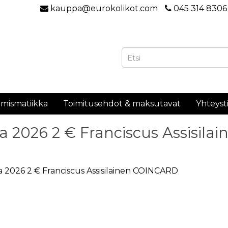
kauppa@eurokolikot.com
045 314 8306
mismatiikka
Toimitusehdot & maksutavat
Yhteyst
lia 2026 2 € Franciscus Assisi