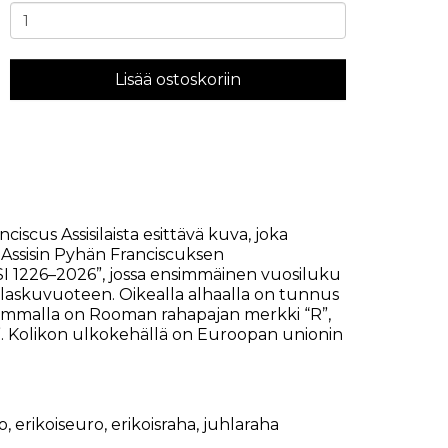
Lisää ostoskoriin
ciscus Assisilaista esittävä kuva, joka
Assisin Pyhän Franciscuksen
SI 1226–2026”, jossa ensimmäinen vuosiluku
nlaskuvuoteen. Oikealla alhaalla on tunnus
 Vasemmalla on Rooman rahapajan merkki “R”,
”. Kolikon ulkokehällä on Euroopan unionin
o
,
erikoiseuro
,
erikoisraha
,
juhlaraha