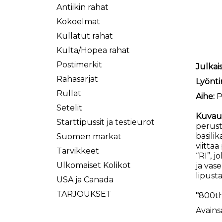
Antiikin rahat
Kokoelmat
Kullatut rahat
Kulta/Hopea rahat
Postimerkit
Julkai
Rahasarjat
Lyönti
Rullat
Aihe:
P
Setelit
Kuvau
Starttipussit ja testieurot
perust
basili
Suomen markat
viitta
Tarvikkeet
“RI”, 
Ulkomaiset Kolikot
ja vas
lipusta
USA ja Canada
TARJOUKSET
"
800th 
Avains