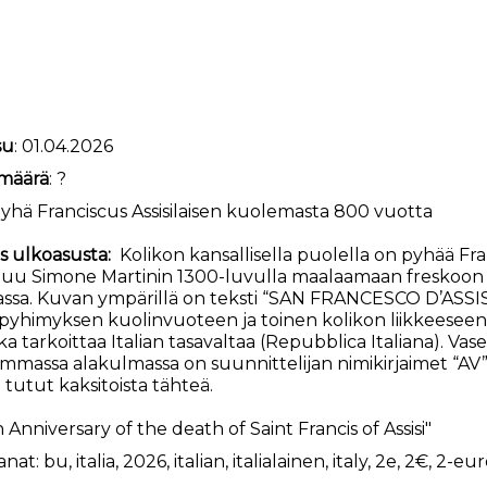
su
: 01.04.2026
määrä
: ?
yhä Franciscus Assisilaisen kuolemasta 800 vuotta
s ulkoasusta:
Kolikon kansallisella puolella on pyhää Fran
uu Simone Martinin 1300-luvulla maalaamaan freskoon 
kassa. Kuvan ympärillä on teksti “SAN FRANCESCO D’ASSI
a pyhimyksen kuolinvuoteen ja toinen kolikon liikkeesee
joka tarkoittaa Italian tasavaltaa (Repubblica Italiana).
emmassa alakulmassa on suunnittelijan nimikirjaimet “AV
 tutut kaksitoista tähteä.
Anniversary of the death of Saint Francis of Assisi"
anat:
bu
,
italia
,
2026
,
italian
,
italialainen
,
italy
,
2e
,
2€
,
2-eur