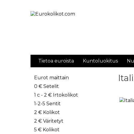
Tietoa euroista
Kuntoluokitus
Nu
Ita
Eurot maittain
0 € Setelit
1 c - 2 € Irtokolikot
1-2-5 Sentit
2 € Kolikot
2 € Väritetyt
5 € Kolikot