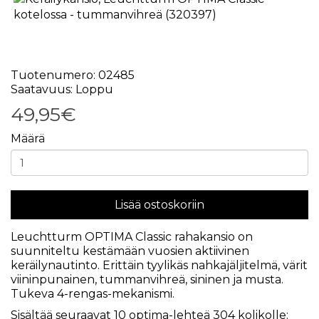
Tuotenumero: 02485
Saatavuus: Loppu
49,95€
Määrä
Lisää ostoskoriin
Leuchtturm OPTIMA Classic rahakansio on
suunniteltu kestämään vuosien aktiivinen
keräilynautinto. Erittäin tyylikäs nahkajäljitelmä, värit
viininpunainen, tummanvihreä, sininen ja musta.
Tukeva 4-rengas-mekanismi.
Sisältää seuraavat 10 optima-lehteä 304 kolikolle: