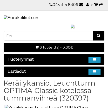
045 314 8306
0 tuote(tta) - 0,00€
Tuoteryhmät
Lisätiedot
Keräilykansio, Leuchtturm
OPTIMA Classic kotelossa -
tummanvihreä (320397)