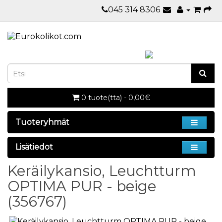
045 314 8306
0 tuote(tta) - 0,00€
Tuoteryhmät
Lisätiedot
Keräilykansio, Leuchtturm
OPTIMA PUR - beige
(356767)