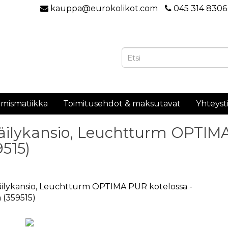
kauppa@eurokolikot.com
045 314 8306
mismatiikka
Toimitusehdot & maksutavat
Yhteyst
äilykansio, Leuchtturm OPTIMA
9515)