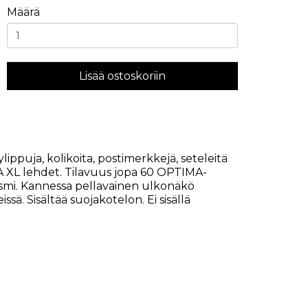
Määrä
Lisää ostoskoriin
lippuja, kolikoita, postimerkkejä, seteleitä
A XL lehdet. Tilavuus jopa 60 OPTIMA-
smi. Kannessa pellavainen ulkonäkö
sä. Sisältää suojakotelon. Ei sisällä