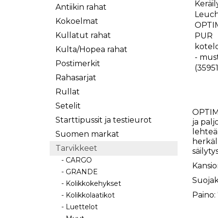
Antiikin rahat
Kokoelmat
Kullatut rahat
Kulta/Hopea rahat
Postimerkit
Rahasarjat
Rullat
Setelit
OPTIMA 
Starttipussit ja testieurot
ja pal
lehteä
Suomen markat
herkäll
Tarvikkeet
säilyty
- CARGO
Kansio
- GRANDE
Suojak
- Kolikkokehykset
Paino:
- Kolikkolaatikot
- Luettelot