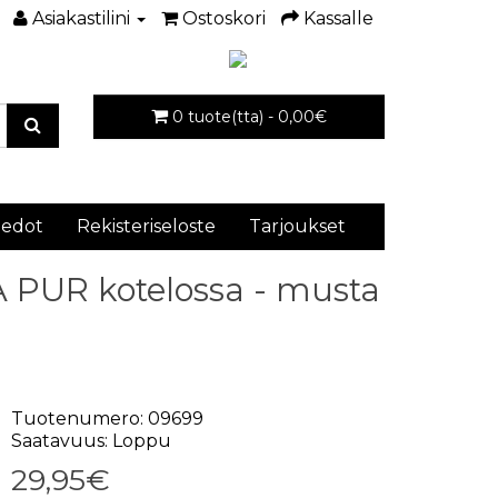
Asiakastilini
Ostoskori
Kassalle
0 tuote(tta) - 0,00€
iedot
Rekisteriseloste
Tarjoukset
 PUR kotelossa - musta
Tuotenumero: 09699
Saatavuus: Loppu
29,95€