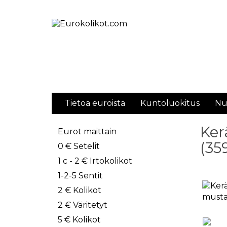
Tietoa euroista
Kuntoluokitus
Nu
Ker
Eurot maittain
(35
0 € Setelit
1 c - 2 € Irtokolikot
1-2-5 Sentit
2 € Kolikot
2 € Väritetyt
5 € Kolikot