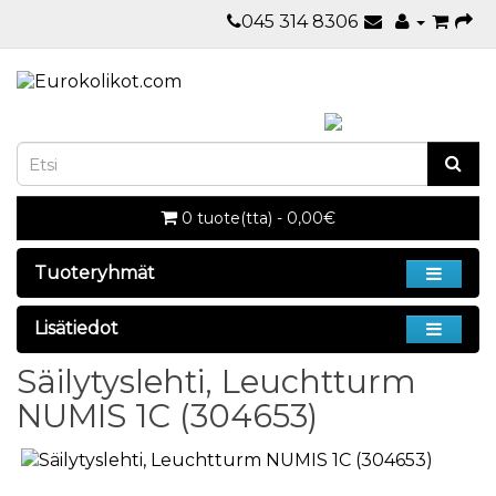
045 314 8306
0 tuote(tta) - 0,00€
Tuoteryhmät
Lisätiedot
Säilytyslehti, Leuchtturm
NUMIS 1C (304653)