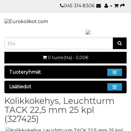
045 314 8306
0 tuote(tta) - 0,00€
Tuoteryhmät
Lisätiedot
Kolikkokehys, Leuchtturm
TACK 22,5 mm 25 kpl
(327425)