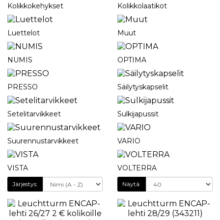
Kolikkokehykset
Kolikkolaatikot
Luettelot
Muut
NUMIS
OPTIMA
PRESSO
Säilytyskapselit
Setelitarvikkeet
Sulkijapussit
Suurennustarvikkeet
VARIO
VISTA
VOLTERRA
Järjestys:
Näytä: