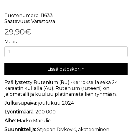
Tuotenumero: 11633
Saatavuus: Varastossa
29,90€
Määrä
Lisää ostoskoriin
Päällystetty Rutenium (Ru) -kerroksella sekä 24
karaatin kullalla (Au). Rutenium (ruteeni) on
jalometalli ja kuuluu platinametallien ryhmään.
Julkaisupäivä
: joulukuu 2024
Lyöntimäärä
: 200 000
Aihe:
Marko Marulić
Suunnittelija:
Stjepan Divković, akateeminen