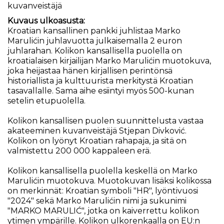
kuvanveistäjä
Kuvaus ulkoasusta:
Kroatian kansallinen pankki juhlistaa Marko
Marulićin juhlavuotta julkaisemalla 2 euron
juhlarahan. Kolikon kansallisella puolella on
kroatialaisen kirjailijan Marko Marulićin muotokuva,
joka heijastaa hänen kirjallisen perintönsä
historiallista ja kulttuurista merkitystä Kroatian
tasavallalle. Sama aihe esiintyi myös 500-kunan
setelin etupuolella.
Kolikon kansallisen puolen suunnittelusta vastaa
akateeminen kuvanveistäjä Stjepan Divković.
Kolikon on lyönyt Kroatian rahapaja, ja sitä on
valmistettu 200 000 kappaleen erä.
Kolikon kansallisella puolella keskellä on Marko
Marulićin muotokuva. Muotokuvan lisäksi kolikossa
on merkinnät: Kroatian symboli "HR", lyöntivuosi
"2024" sekä Marko Marulićin nimi ja sukunimi
"MARKO MARULIĆ", jotka on kaiverrettu kolikon
ytimen ympärille. Kolikon ulkorenkaalla on EU:n