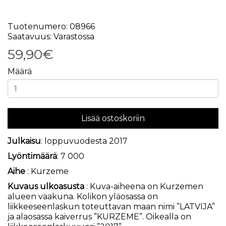
Tuotenumero: 08966
Saatavuus: Varastossa
59,90€
Määrä
Lisää ostoskoriin
Julkaisu
: loppuvuodesta 2017
Lyöntimäärä
: 7 000
Aihe
: Kurzeme
Kuvaus ulkoasusta
: Kuva-aiheena on Kurzemen
alueen vaakuna. Kolikon yläosassa on
liikkeeseenlaskun toteuttavan maan nimi ”LATVIJA”
ja alaosassa kaiverrus ”KURZEME”. Oikealla on