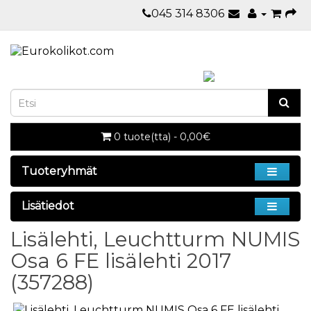
045 314 8306
0 tuote(tta) - 0,00€
Tuoteryhmät
Lisätiedot
Lisälehti, Leuchtturm NUMIS
Osa 6 FE lisälehti 2017
(357288)