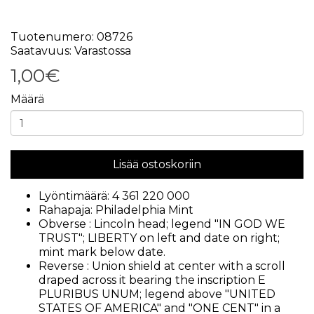
Tuotenumero: 08726
Saatavuus: Varastossa
1,00€
Määrä
Lisää ostoskoriin
Lyöntimäärä: 4 361 220 000
Rahapaja: Philadelphia Mint
Obverse : Lincoln head; legend "IN GOD WE
TRUST"; LIBERTY on left and date on right;
mint mark below date.
Reverse : Union shield at center with a scroll
draped across it bearing the inscription E
PLURIBUS UNUM; legend above "UNITED
STATES OF AMERICA" and "ONE CENT" in a