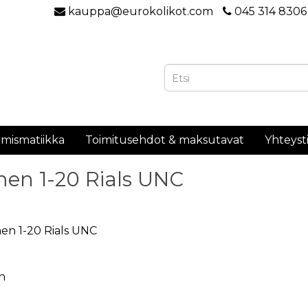
kauppa@eurokolikot.com
045 314 8306
mismatiikka
Toimitusehdot & maksutavat
Yhteyst
en 1-20 Rials UNC