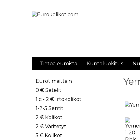
Tietoa euroista
Kuntoluokitus
Nu
Yem
Eurot maittain
0 € Setelit
1 c - 2 € Irtokolikot
1-2-5 Sentit
2 € Kolikot
2 € Väritetyt
5 € Kolikot