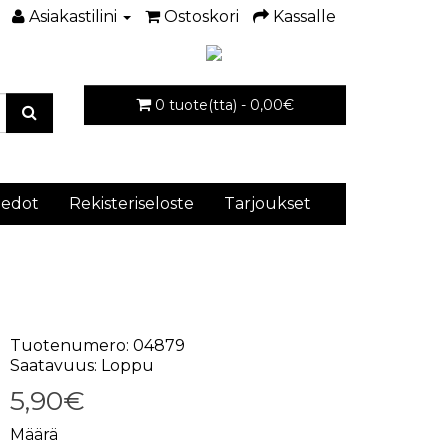
Asiakastilini
Ostoskori
Kassalle
0 tuote(tta) - 0,00€
iedot
Rekisteriseloste
Tarjoukset
Tuotenumero: 04879
Saatavuus: Loppu
5,90€
Määrä