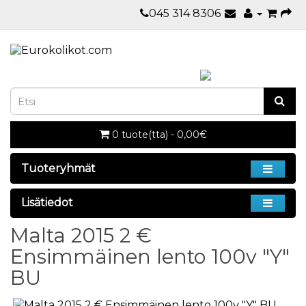
045 314 8306
0 tuote(tta) - 0,00€
Tuoteryhmät
Lisätiedot
Malta 2015 2 €
Ensimmäinen lento 100v "Y"
BU