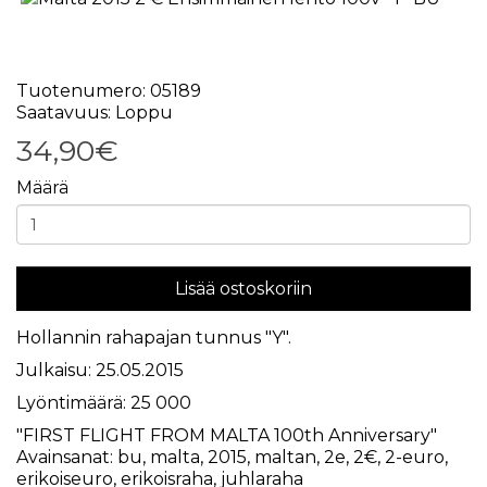
Tuotenumero: 05189
Saatavuus: Loppu
34,90€
Määrä
Lisää ostoskoriin
Hollannin rahapajan tunnus "Y".
Julkaisu: 25.05.2015
Lyöntimäärä: 25 000
"FIRST FLIGHT FROM MALTA 100th Anniversary"
Avainsanat:
bu
,
malta
,
2015
,
maltan
,
2e
,
2€
,
2-euro
,
erikoiseuro
,
erikoisraha
,
juhlaraha