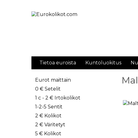
Tietoa euroista
Kuntoluokitus
Nu
Mal
Eurot maittain
0 € Setelit
1 c - 2 € Irtokolikot
1-2-5 Sentit
2 € Kolikot
2 € Väritetyt
5 € Kolikot