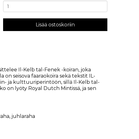
Lisää ostoskoriin
ttelee Il-Kelb tal-Fenek -koiran, joka
 on seisova faaraokoira sekä tekstit IL-
ja kulttuuriperintöön, sillä Il-Kelb tal-
o on lyöty Royal Dutch Mintissä, ja sen
raha
,
juhlaraha