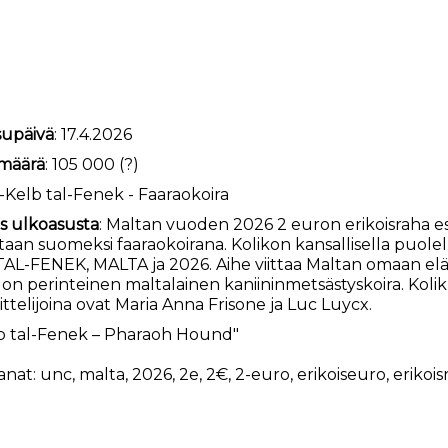
supäivä
: 17.4.2026
määrä
: 105 000 (?)
Il-Kelb tal-Fenek - Faaraokoira
s ulkoasusta
: Maltan vuoden 2026 2 euron erikoisraha esi
aan suomeksi faaraokoirana. Kolikon kansallisella puolella
AL-FENEK, MALTA ja 2026. Aihe viittaa Maltan omaan eläin- 
on perinteinen maltalainen kaniininmetsästyskoira. Kolikk
ttelijoina ovat Maria Anna Frisone ja Luc Luycx.
lb tal-Fenek – Pharaoh Hound"
anat:
unc
,
malta
,
2026
,
2e
,
2€
,
2-euro
,
erikoiseuro
,
erikois