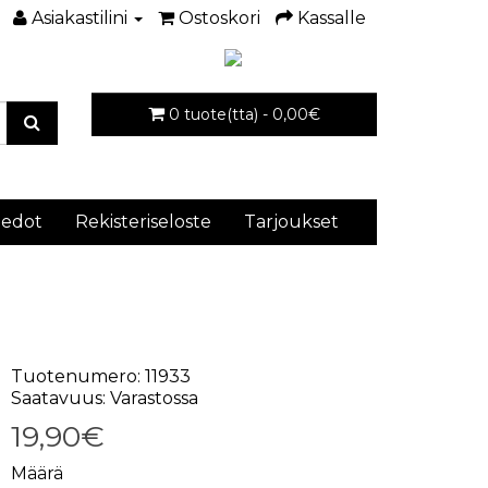
Asiakastilini
Ostoskori
Kassalle
0 tuote(tta) - 0,00€
iedot
Rekisteriseloste
Tarjoukset
Tuotenumero: 11933
Saatavuus: Varastossa
19,90€
Määrä