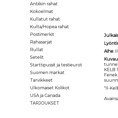
Antiikin rahat
Kokoelmat
Kullatut rahat
Kulta/Hopea rahat
Postimerkit
Julkai
Rahasarjat
Lyönti
Rullat
Aihe
: 
Setelit
Kuvau
tunnet
Starttipussit ja testieurot
KELB T
Suomen markat
Fenek 
Tarvikkeet
suunni
Ulkomaiset Kolikot
"Il-Ke
USA ja Canada
Avains
TARJOUKSET