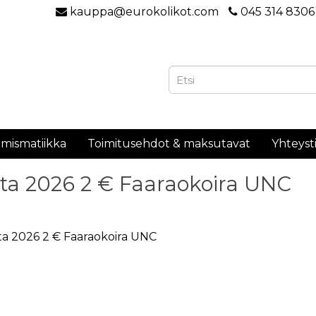
kauppa@eurokolikot.com
045 314 8306
mismatiikka
Toimitusehdot & maksutavat
Yhteyst
ta 2026 2 € Faaraokoira UNC