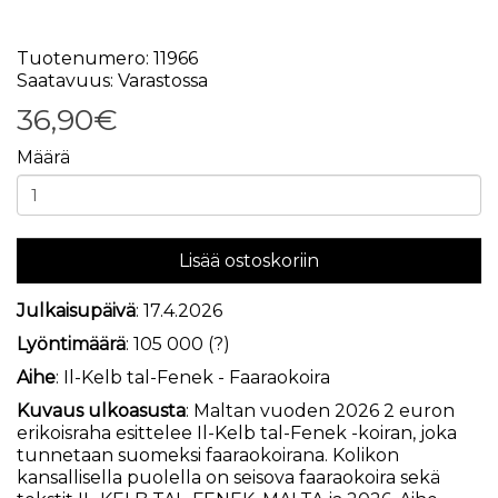
Tuotenumero: 11966
Saatavuus: Varastossa
36,90€
Määrä
Lisää ostoskoriin
Julkaisupäivä
: 17.4.2026
Lyöntimäärä
: 105 000 (?)
Aihe
: Il-Kelb tal-Fenek - Faaraokoira
Kuvaus ulkoasusta
: Maltan vuoden 2026 2 euron
erikoisraha esittelee Il-Kelb tal-Fenek -koiran, joka
tunnetaan suomeksi faaraokoirana. Kolikon
kansallisella puolella on seisova faaraokoira sekä