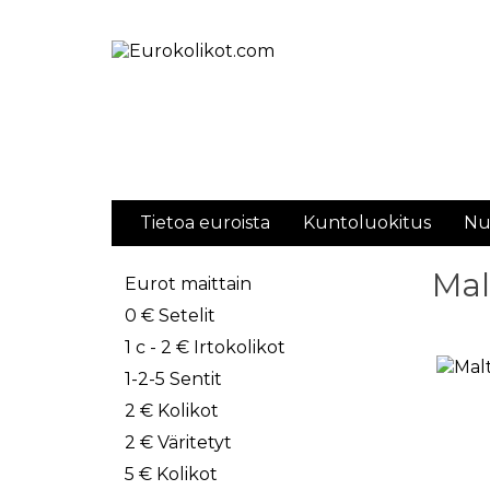
Tietoa euroista
Kuntoluokitus
Nu
Mal
Eurot maittain
0 € Setelit
1 c - 2 € Irtokolikot
1-2-5 Sentit
2 € Kolikot
2 € Väritetyt
5 € Kolikot