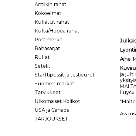
Antiikin rahat
Kokoelmat
Kullatut rahat
Kulta/Hopea rahat
Postimerkit
Julkai
Rahasarjat
Lyönti
Rullat
Aihe
: 
Setelit
Kuvau
ja juhl
Starttipussit ja testieurot
yksity
Suomen markat
MALTA 
Tarvikkeet
Luycx
Ulkomaiset Kolikot
"Maltes
USA ja Canada
Avains
TARJOUKSET