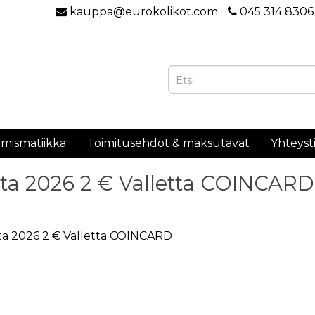
kauppa@eurokolikot.com
045 314 8306
mismatiikka
Toimitusehdot & maksutavat
Yhteyst
ta 2026 2 € Valletta COINCARD