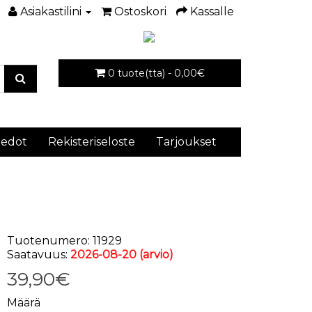
Asiakastilini
Ostoskori
Kassalle
0 tuote(tta) - 0,00€
iedot
Rekisteriseloste
Tarjoukset
Tuotenumero: 11929
Saatavuus:
2026-08-20 (arvio)
39,90€
Määrä