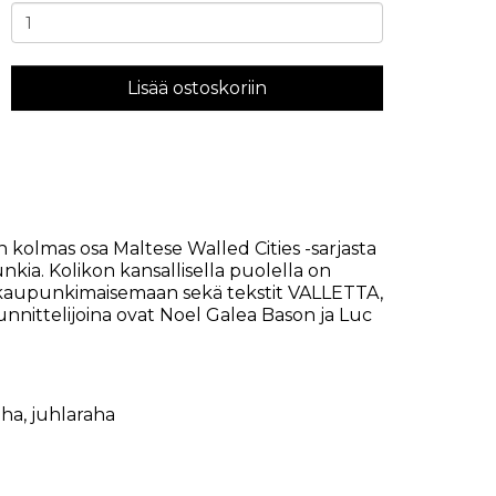
Lisää ostoskoriin
 kolmas osa Maltese Walled Cities -sarjasta
unkia. Kolikon kansallisella puolella on
a kaupunkimaisemaan sekä tekstit VALLETTA,
unnittelijoina ovat Noel Galea Bason ja Luc
aha
,
juhlaraha