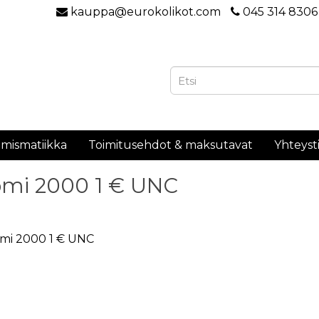
kauppa@eurokolikot.com
045 314 8306
mismatiikka
Toimitusehdot & maksutavat
Yhteyst
mi 2000 1 € UNC