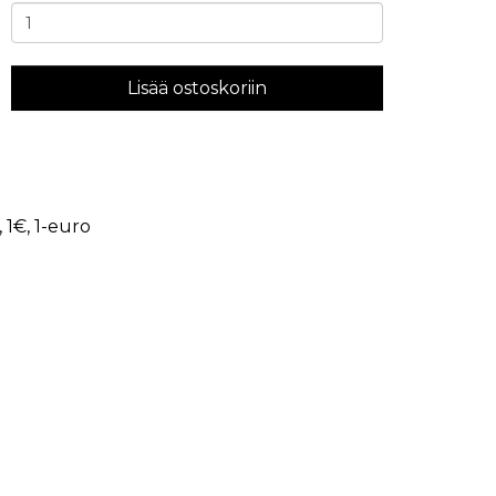
Lisää ostoskoriin
,
1€
,
1-euro