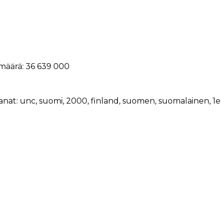
määrä: 36 639 000
anat:
unc
,
suomi
,
2000
,
finland
,
suomen
,
suomalainen
,
1e