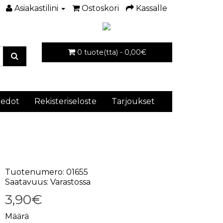
Asiakastilini
Ostoskori
Kassalle
0 tuote(tta) - 0,00€
iedot
Rekisteriseloste
Tarjoukset
Tuotenumero: 01655
Saatavuus: Varastossa
3,90€
Määrä