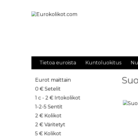
Tietoa euroista
Kuntoluokitus
Nu
Suo
Eurot maittain
0 € Setelit
1 c - 2 € Irtokolikot
1-2-5 Sentit
2 € Kolikot
2 € Väritetyt
5 € Kolikot