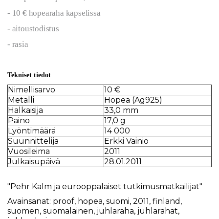
- 10 € hopearaha kapselissa
- aitoustodistus
- rasia
Tekniset tiedot
Nimellisarvo
10 €
Metalli
Hopea (Ag925)
Halkaisija
33,0 mm
Paino
17,0 g
Lyöntimäärä
14 000
Suunnittelija
Erkki Vainio
Vuosileima
2011
Julkaisupäivä
28.01.2011
"Pehr Kalm ja eurooppalaiset tutkimusmatkailijat"
Avainsanat:
proof
,
hopea
,
suomi
,
2011
,
finland
,
suomen
,
suomalainen
,
juhlaraha
,
juhlarahat
,