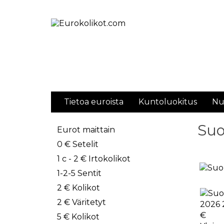
Tietoa euroista
Kuntoluokitus
Nu
Suo
Eurot maittain
0 € Setelit
1 c - 2 € Irtokolikot
1-2-5 Sentit
2 € Kolikot
2 € Väritetyt
5 € Kolikot