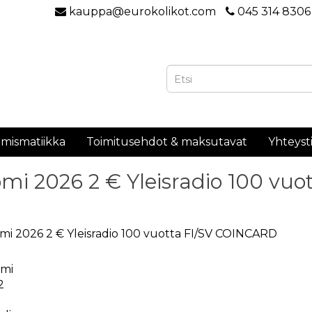
kauppa@eurokolikot.com
045 314 8306
mismatiikka
Toimitusehdot & maksutavat
Yhteyst
mi 2026 2 € Yleisradio 100 vu