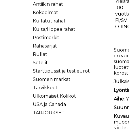
Antiikin rahat
Kokoelmat
Kullatut rahat
Kulta/Hopea rahat
Postimerkit
Rahasarjat
Suomen
Rullat
on vuo
suomal
Setelit
luotet
Starttipussit ja testieurot
korost
Suomen markat
Julkai
Tarvikkeet
Lyönti
Ulkomaiset Kolikot
Aihe
: 
USA ja Canada
Suunni
TARJOUKSET
Kuvau
muodos
sijoite