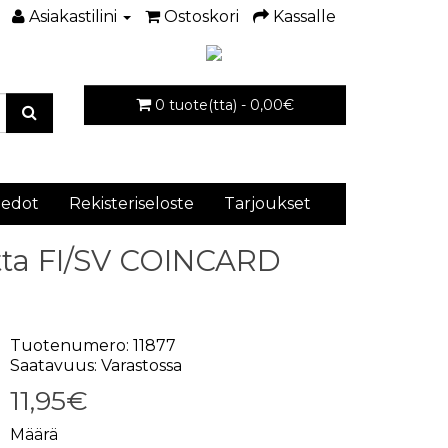
Asiakastilini
Ostoskori
Kassalle
0 tuote(tta) - 0,00€
iedot
Rekisteriseloste
Tarjoukset
otta FI/SV COINCARD
Tuotenumero: 11877
Saatavuus: Varastossa
11,95€
Määrä