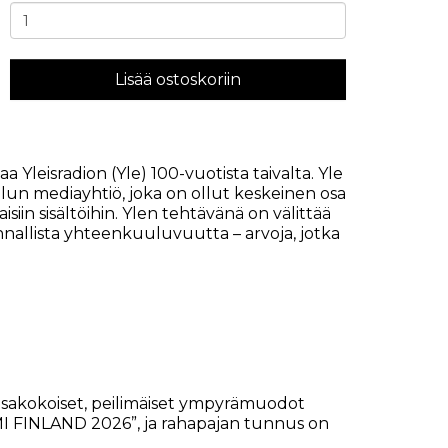
Lisää ostoskoriin
leisradion (Yle) 100-vuotista taivalta. Yle
un mediayhtiö, joka on ollut keskeinen osa
in sisältöihin. Ylen tehtävänä on välittää
kunnallista yhteenkuuluvuutta – arvoja, jotka
 tasakokoiset, peilimäiset ympyrämuodot
MI FINLAND 2026”, ja rahapajan tunnus on