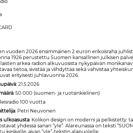
 vuoden 2026 ensimmäinen 2 euron erikoisraha juhlistaa Y
nna 1926 perustettu Suomen kansallinen julkisen palvel
aisten arkea radion alkuvuosista nykypäivän monikanavaisi
tavaa tietoa, sivistää ja viihdyttää sekä vahvistaa yhteis
uvat erityisesti juhlavuonna 2026.
supäivä
: 21.5.2026
määrä
: 50 000 (suomen- ja ruotsinkielinen)
Yleisradio 100 vuotta
ttelija
: Petri Neuvonen
s ulkoasusta
: Kolikon design on moderni ja pelkistetty:
tavat yhdessä sanan “yle”. Alareunassa on teksti “SUO
ttu keskelle, aivan “yle”-tekstin alapuolelle.