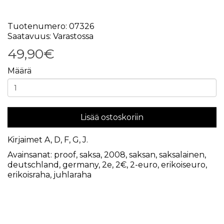
Tuotenumero: 07326
Saatavuus: Varastossa
49,90€
Määrä
Lisää ostoskoriin
Kirjaimet A, D, F, G, J.
Avainsanat:
proof
,
saksa
,
2008
,
saksan
,
saksalainen
,
deutschland
,
germany
,
2e
,
2€
,
2-euro
,
erikoiseuro
,
erikoisraha
,
juhlaraha