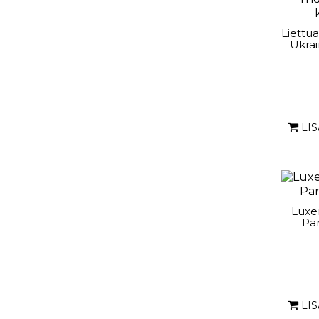
Liettu
Ukra
LI
Luxe
Pa
LI