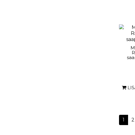
M
R
sa
LI
1
2