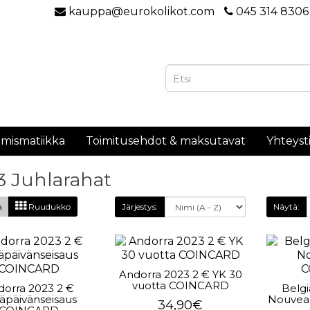
kauppa@eurokolikot.com
045 314 8306
mismatiikka
Toimitusehdot & maksutavat
Yhteyst
3 Juhlarahat
a
Ruudukko
Järjestys:
Näytä:
Andorra 2023 2 € YK 30
vuotta COINCARD
dorra 2023 2 €
Belgi
äpäivänseisaus
Nouvea
34,90€