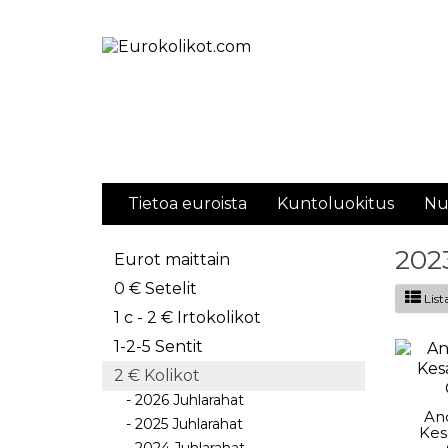
Tietoa euroista
Kuntoluokitus
Nu
202
Eurot maittain
0 € Setelit
List
1 c - 2 € Irtokolikot
1-2-5 Sentit
2 € Kolikot
- 2026 Juhlarahat
An
- 2025 Juhlarahat
Kes