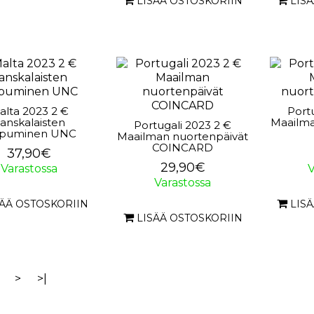
LISÄÄ OSTOSKORIIN
LIS
alta 2023 2 €
Port
anskalaisten
Maailma
Portugali 2023 2 €
apuminen UNC
Maailman nuortenpäivät
COINCARD
37,90€
29,90€
Varastossa
V
Varastossa
SÄÄ OSTOSKORIIN
LIS
LISÄÄ OSTOSKORIIN
>
>|