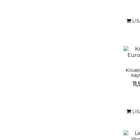
LI
Kroat
käy
11
LI