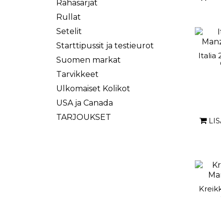
Rahasarjat
Rullat
Setelit
Starttipussit ja testieurot
Italia
Suomen markat
Tarvikkeet
Ulkomaiset Kolikot
USA ja Canada
TARJOUKSET
LI
Kreik