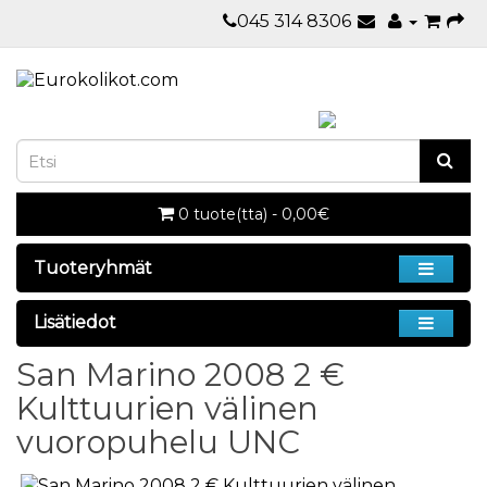
045 314 8306
0 tuote(tta) - 0,00€
Tuoteryhmät
Lisätiedot
San Marino 2008 2 €
Kulttuurien välinen
vuoropuhelu UNC