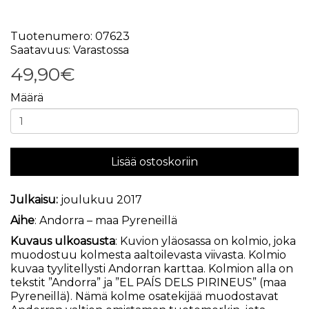
Tuotenumero: 07623
Saatavuus: Varastossa
49,90€
Määrä
Lisää ostoskoriin
Julkaisu:
joulukuu 2017
Aihe
: Andorra – maa Pyreneillä
Kuvaus ulkoasusta
: Kuvion yläosassa on kolmio, joka
muodostuu kolmesta aaltoilevasta viivasta. Kolmio
kuvaa tyylitellysti Andorran karttaa. Kolmion alla on
tekstit ”Andorra” ja ”EL PAÍS DELS PIRINEUS” (maa
Pyreneillä). Nämä kolme osatekijää muodostavat