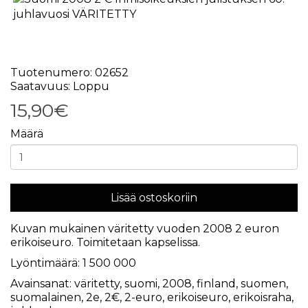
Tuotenumero: 02652
Saatavuus: Loppu
15,90€
Määrä
Lisää ostoskoriin
Kuvan mukainen väritetty vuoden 2008 2 euron
erikoiseuro. Toimitetaan kapselissa.
Lyöntimäärä: 1 500 000
Avainsanat:
väritetty
,
suomi
,
2008
,
finland
,
suomen
,
suomalainen
,
2e
,
2€
,
2-euro
,
erikoiseuro
,
erikoisraha
,