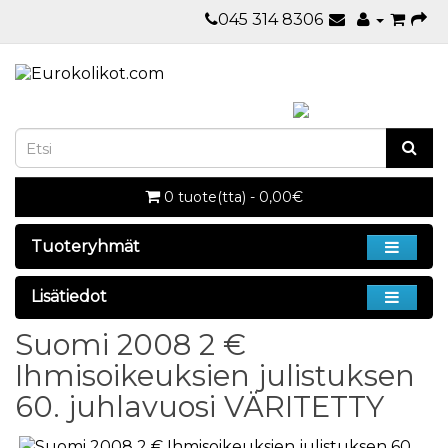
045 314 8306
0 tuote(tta) - 0,00€
Tuoteryhmät
Lisätiedot
Suomi 2008 2 €
Ihmisoikeuksien julistuksen
60. juhlavuosi VÄRITETTY