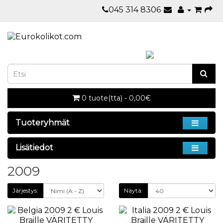
045 314 8306
0 tuote(tta) - 0,00€
Tuoteryhmät
Lisätiedot
2009
Järjestys:
Näytä: