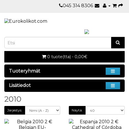
045 314 8306
0 tuote(tta) - 0,00€
Tuoteryhmät
Lisätiedot
2010
Järjestys:
Näytä: