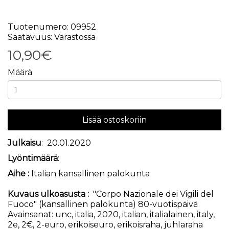
Tuotenumero: 09952
Saatavuus: Varastossa
10,90€
Määrä
Lisää ostoskoriin
Julkaisu
: 20.01.2020
Lyöntimäärä
:
Aihe :
Italian kansallinen palokunta
Kuvaus ulkoasusta :
"Corpo Nazionale dei Vigili del
Fuoco" (kansallinen palokunta) 80-vuotispäivä
Avainsanat:
unc
,
italia
,
2020
,
italian
,
italialainen
,
italy
,
2e
,
2€
,
2-euro
,
erikoiseuro
,
erikoisraha
,
juhlaraha