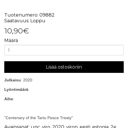
Tuotenumero: 09882
Saatavuus: Loppu
10,90€
Määrä
Lisää ostoskoriin
Julkaisu
: 2020
Lyöntimäärä
:
Aihe
:
"Centenary of the Tartu Peace Treaty"
Avainsanat:
unc
,
viro
,
2020
,
viron
,
eesti
,
estonia
,
2e
,