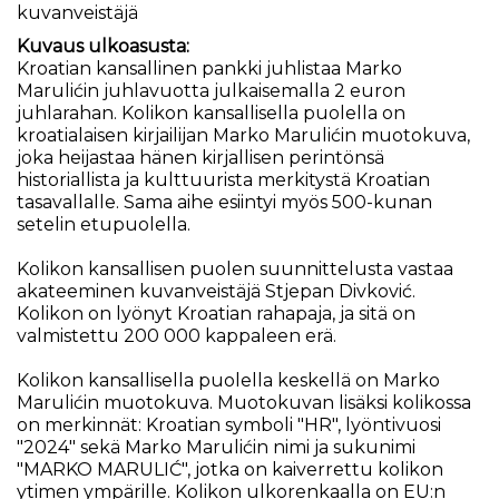
kuvanveistäjä
Kuvaus ulkoasusta:
Kroatian kansallinen pankki juhlistaa Marko
Marulićin juhlavuotta julkaisemalla 2 euron
juhlarahan. Kolikon kansallisella puolella on
kroatialaisen kirjailijan Marko Marulićin muotokuva,
joka heijastaa hänen kirjallisen perintönsä
historiallista ja kulttuurista merkitystä Kroatian
tasavallalle. Sama aihe esiintyi myös 500-kunan
setelin etupuolella.
Kolikon kansallisen puolen suunnittelusta vastaa
akateeminen kuvanveistäjä Stjepan Divković.
Kolikon on lyönyt Kroatian rahapaja, ja sitä on
valmistettu 200 000 kappaleen erä.
Kolikon kansallisella puolella keskellä on Marko
Marulićin muotokuva. Muotokuvan lisäksi kolikossa
on merkinnät: Kroatian symboli "HR", lyöntivuosi
"2024" sekä Marko Marulićin nimi ja sukunimi
"MARKO MARULIĆ", jotka on kaiverrettu kolikon
ytimen ympärille. Kolikon ulkorenkaalla on EU:n