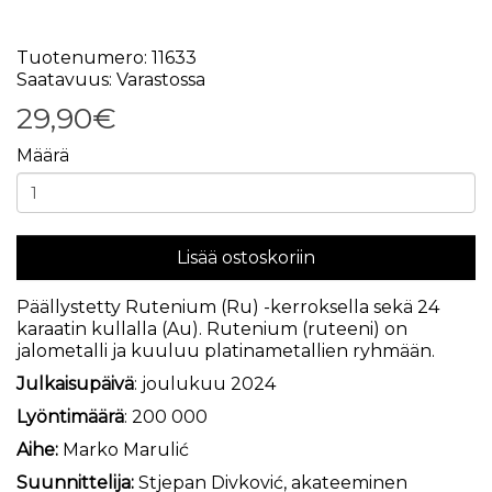
Tuotenumero: 11633
Saatavuus: Varastossa
29,90€
Määrä
Lisää ostoskoriin
Päällystetty Rutenium (Ru) -kerroksella sekä 24
karaatin kullalla (Au). Rutenium (ruteeni) on
jalometalli ja kuuluu platinametallien ryhmään.
Julkaisupäivä
: joulukuu 2024
Lyöntimäärä
: 200 000
Aihe:
Marko Marulić
Suunnittelija:
Stjepan Divković, akateeminen