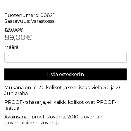
Tuotenumero: 00821
Saatavuus: Varastossa
129,00€
89,00€
Määrä
Lisää ostoskoriin
Mukana on 1c-2€ kolikot ja sen lisäksi vielä 3€ ja 2€
Juhlaraha
PROOF-rahasarja, eli kaikki kolikot ovat PROOF-
laatua
Avainsanat:
proof
,
slovenia
,
2010
,
slovenian
,
slovenialainen
,
slovenija