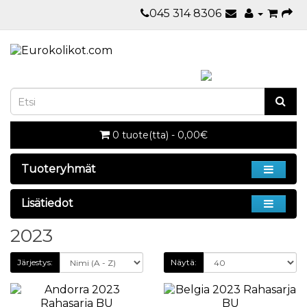
045 314 8306
0 tuote(tta) - 0,00€
Tuoteryhmät
Lisätiedot
2023
Järjestys:
Näytä: