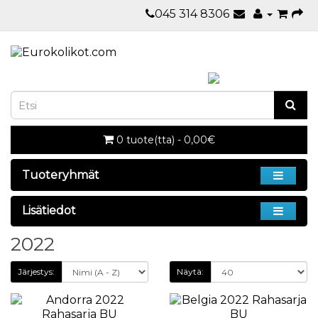
045 314 8306
0 tuote(tta) - 0,00€
Tuoteryhmät
Lisätiedot
2022
Järjestys:
Näytä: