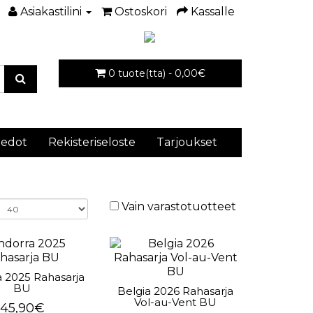
Asiakastilini
Ostoskori
Kassalle
0 tuote(tta) - 0,00€
iedot
Rekisteriseloste
Tarjoukset
Vain varastotuotteet
 2025 Rahasarja
BU
Belgia 2026 Rahasarja
Vol-au-Vent BU
45,90€