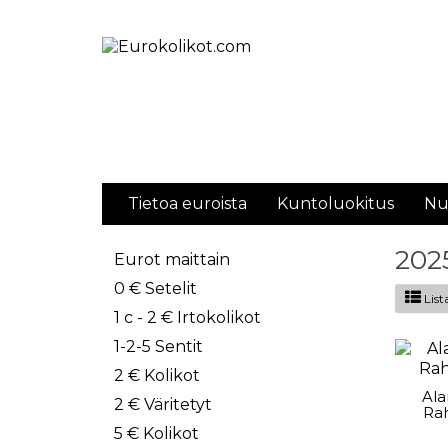
Tietoa euroista
Kuntoluokitus
Nu
202
Eurot maittain
0 € Setelit
List
1 c - 2 € Irtokolikot
1-2-5 Sentit
2 € Kolikot
Al
2 € Väritetyt
Rah
5 € Kolikot