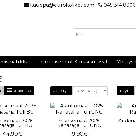
kauppa@eurokolikot.com
045 314 8306
mismatiikka
Toimitusehdot & maksutavat
Yhteyst
5
a
Ruudukko
Järjestys:
Näytä:
ankomaat 2025
Alankomaat 2025
Andorra
asarja Tuli BU
Rahasarja Tuli UNC
44,90€
19,90€