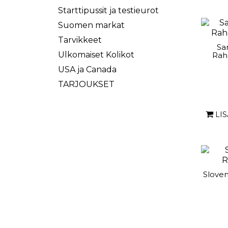
Starttipussit ja testieurot
Suomen markat
Tarvikkeet
Sa
Ulkomaiset Kolikot
Rah
USA ja Canada
TARJOUKSET
LI
Sloven