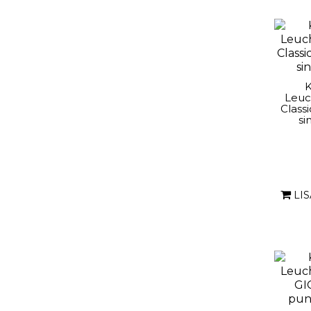
K
Leuc
Classi
si
LI