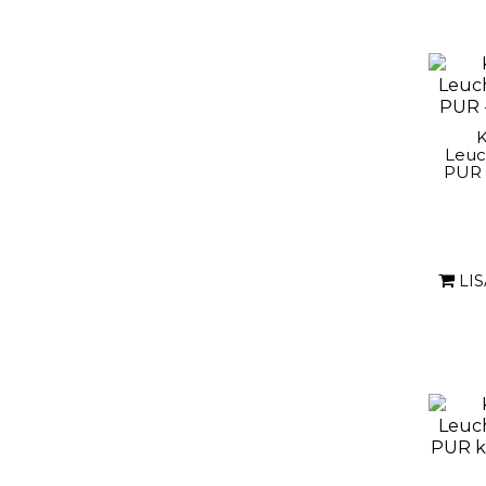
K
Leuc
PUR -
LI