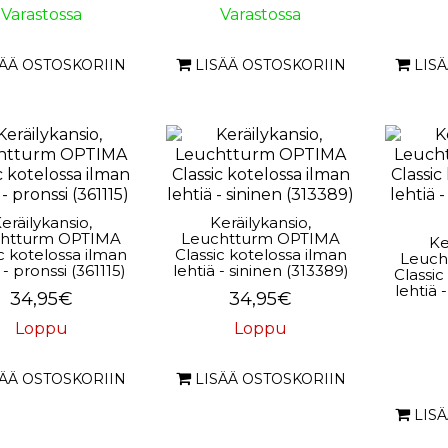
Varastossa
Varastossa
SÄÄ OSTOSKORIIN
LISÄÄ OSTOSKORIIN
LIS
eräilykansio,
Keräilykansio,
htturm OPTIMA
Leuchtturm OPTIMA
Ke
ic kotelossa ilman
Classic kotelossa ilman
Leuch
 - pronssi (361115)
lehtiä - sininen (313389)
Classic
lehtiä
34,95€
34,95€
Loppu
Loppu
SÄÄ OSTOSKORIIN
LISÄÄ OSTOSKORIIN
LIS