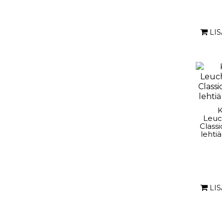
LI
K
Leuc
Class
lehtiä
LI