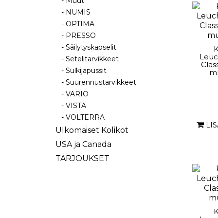
- Muut
- NUMIS
- OPTIMA
- PRESSO
- Säilytyskapselit
K
Leuc
- Setelitarvikkeet
Class
- Sulkijapussit
mu
- Suurennustarvikkeet
- VARIO
- VISTA
- VOLTERRA
LI
Ulkomaiset Kolikot
USA ja Canada
TARJOUKSET
K