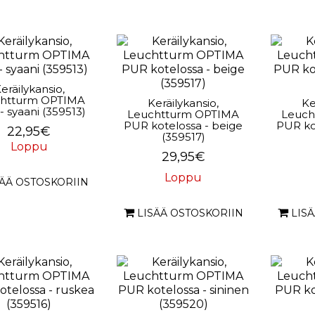
eräilykansio,
htturm OPTIMA
Keräilykansio,
Ke
 syaani (359513)
Leuchtturm OPTIMA
Leuch
PUR kotelossa - beige
PUR ko
22,95€
(359517)
Loppu
29,95€
Loppu
SÄÄ OSTOSKORIIN
LISÄÄ OSTOSKORIIN
LIS