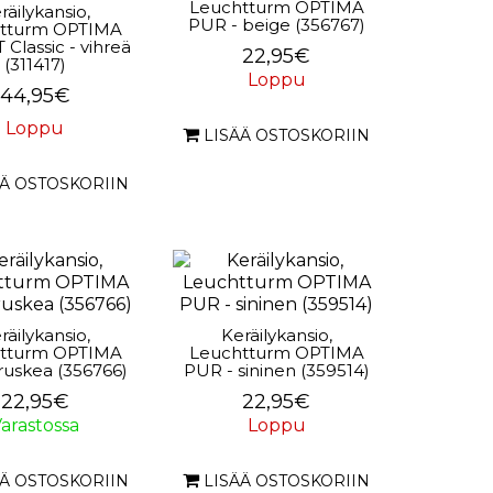
Leuchtturm OPTIMA
räilykansio,
PUR - beige (356767)
tturm OPTIMA
Classic - vihreä
22,95€
(311417)
Loppu
44,95€
Loppu
LISÄÄ OSTOSKORIIN
ÄÄ OSTOSKORIIN
räilykansio,
Keräilykansio,
tturm OPTIMA
Leuchtturm OPTIMA
ruskea (356766)
PUR - sininen (359514)
22,95€
22,95€
arastossa
Loppu
ÄÄ OSTOSKORIIN
LISÄÄ OSTOSKORIIN