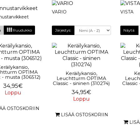
VARIO
VISTA
ustarvikkeet
a
Ruudukko
Järjestys:
Näytä:
eräilykansio,
htturm OPTIMA
Keräilykansio,
Ke
c - musta (306512)
Leuchtturm OPTIMA
Leuch
Classic - sininen (310274)
Classic
34,95€
34,95€
Loppu
Loppu
SÄÄ OSTOSKORIIN
LISÄÄ OSTOSKORIIN
LIS