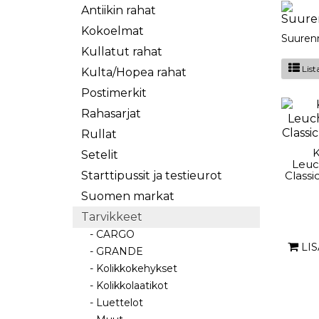
Antiikin rahat
Kokoelmat
Suurenn
Kullatut rahat
List
Kulta/Hopea rahat
Postimerkit
Rahasarjat
Rullat
K
Setelit
Leuc
Starttipussit ja testieurot
Classi
Suomen markat
Tarvikkeet
- CARGO
LI
- GRANDE
- Kolikkokehykset
- Kolikkolaatikot
- Luettelot