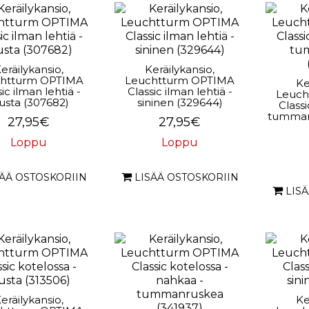
eräilykansio,
Keräilykansio,
htturm OPTIMA
Leuchtturm OPTIMA
Ke
ic ilman lehtiä -
Classic ilman lehtiä -
Leuch
sta (307682)
sininen (329644)
Classi
tumman
27,95€
27,95€
Loppu
Loppu
SÄÄ OSTOSKORIIN
LISÄÄ OSTOSKORIIN
LIS
eräilykansio,
Ke