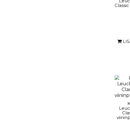
Leuc
Classic
LI
K
Leuc
Cla
viinin