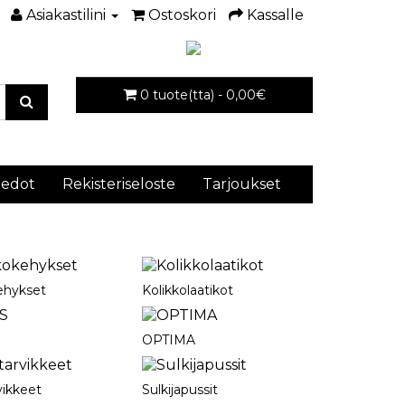
Asiakastilini
Ostoskori
Kassalle
0 tuote(tta) - 0,00€
iedot
Rekisteriseloste
Tarjoukset
ehykset
Kolikkolaatikot
OPTIMA
vikkeet
Sulkijapussit