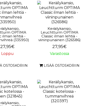
räilykansio,
Keräilykansio,
tturm OPTIMA
Leuchtturm OPTIMA
c ilman lehtiä -
Classic ilman lehtiä -
vihreä (335950)
viininpunainen (326586)
27,95€
27,95€
Loppu
Varastossa
ÄÄ OSTOSKORIIN
LISÄÄ OSTOSKORIIN
räilykansio,