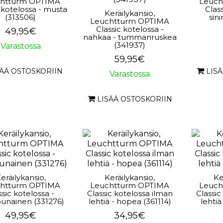
htturm OPTIMA
Leuch
 kotelossa - musta
Class
Keräilykansio,
(313506)
sin
Leuchtturm OPTIMA
Classic kotelossa -
49,95€
nahkaa - tummanruskea
(341937)
Varastossa
59,95€
SÄÄ OSTOSKORIIN
LIS
Varastossa
LISÄÄ OSTOSKORIIN
eräilykansio,
Keräilykansio,
Ke
htturm OPTIMA
Leuchtturm OPTIMA
Leuch
ssic kotelossa -
Classic kotelossa ilman
Classic
punainen (331276)
lehtiä - hopea (361114)
lehtiä
49,95€
34,95€