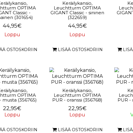
eräilykansio,
Keräilykansio,
Ke
htturm OPTIMA
Leuchtturm OPTIMA
Leuch
GANT Classic -
GIGANT Classic - sininen
GIGANT 
ainen (301654)
(322659)
44,95€
44,95€
Loppu
Loppu
SÄÄ OSTOSKORIIN
LISÄÄ OSTOSKORIIN
LIS
eräilykansio,
Keräilykansio,
Ke
htturm OPTIMA
Leuchtturm OPTIMA
Leuch
 musta (356765)
PUR - oranssi (356768)
PUR - 
22,95€
22,95€
Loppu
Loppu
V
SÄÄ OSTOSKORIIN
LISÄÄ OSTOSKORIIN
LIS