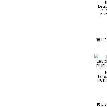
K
Leuc
GI
pun
LI
K
Leuc
PUR -
LI