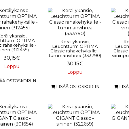
eräilykansio,
htturm OPTIMA
Keräilykansio,
Ke
c rahakehyksille -
Leuchtturm OPTIMA
Leuch
ninen (312455)
Classic rahakehyksille -
Classic
tummanvihreä (333790)
viininp
30,15€
30,15€
Loppu
Loppu
SÄÄ OSTOSKORIIN
LISÄÄ OSTOSKORIIN
LIS