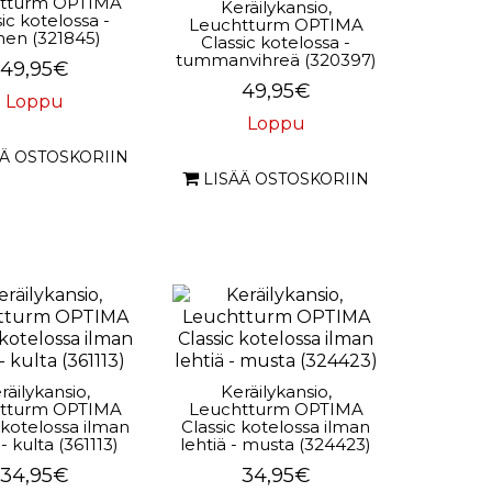
tturm OPTIMA
Keräilykansio,
ic kotelossa -
Leuchtturm OPTIMA
inen (321845)
Classic kotelossa -
tummanvihreä (320397)
49,95€
49,95€
Loppu
Loppu
ÄÄ OSTOSKORIIN
LISÄÄ OSTOSKORIIN
räilykansio,
Keräilykansio,
tturm OPTIMA
Leuchtturm OPTIMA
 kotelossa ilman
Classic kotelossa ilman
 - kulta (361113)
lehtiä - musta (324423)
34,95€
34,95€