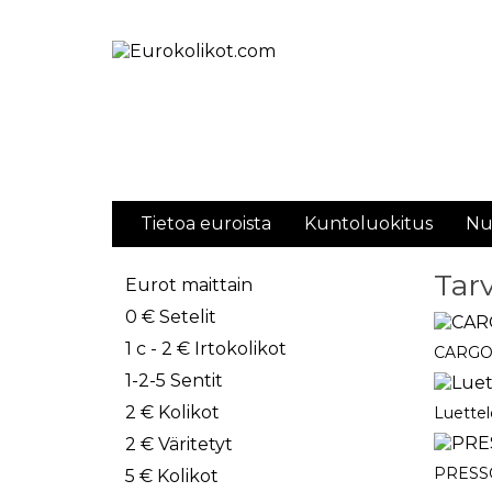
Tietoa euroista
Kuntoluokitus
Nu
Tar
Eurot maittain
0 € Setelit
1 c - 2 € Irtokolikot
CARG
1-2-5 Sentit
2 € Kolikot
Luettel
2 € Väritetyt
PRESS
5 € Kolikot