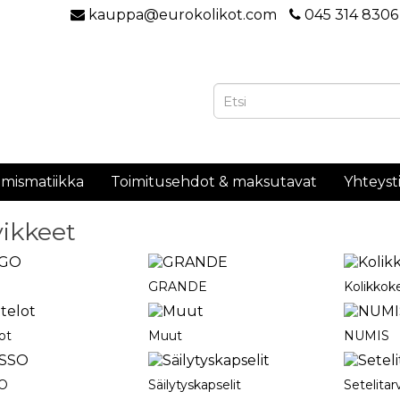
kauppa@eurokolikot.com
045 314 8306
mismatiikka
Toimitusehdot & maksutavat
Yhteyst
vikkeet
O
GRANDE
Kolikkok
ot
Muut
NUMIS
O
Säilytyskapselit
Setelitar